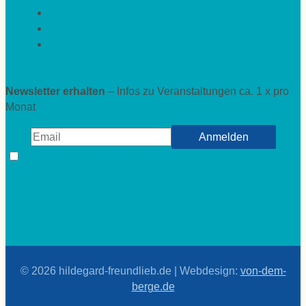
» Autogenes Training
» Progressive Muskelentspannung
» Bildungsurlaub Resilienz, Stressmanagement
und Burnoutprävention
Newsletter erhalten
– Infos zu Veranstaltungen ca. 1 x pro
Monat
Ja ich bin einverstanden, dass die von mir eingegebenen
Daten genutzt werden, damit ich den Newsletter erhalte. Ich
aktzeptiere diese »DATENSCHUTZERKLÄRUNG. Die
Einwilligung kann jederzeit widerrufen werden.*
© 2026
hildegard-freundlieb.de
| Webdesign:
von-dem-
berge.de