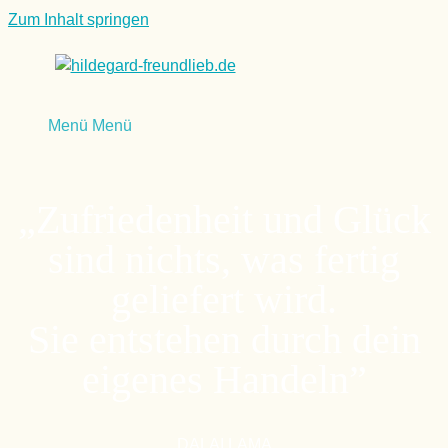
Zum Inhalt springen
Menü
Menü
„Zufriedenheit und Glück
sind nichts, was fertig
geliefert wird.
Sie entstehen durch dein
eigenes Handeln”
DALAI LAMA