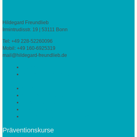
Hildegard Freundlieb
Irmintrudisstr. 19 | 53111 Bonn
Tel: +49 228-52260096
Mobil: +49 160-6925319
mail@hildegard-freundlieb.de
Impressum
Datenschutzerklärung
Startseite
Somatische Übungen nach Thomas Hanna
heilsames Singen
BewegungsSpielraum Tanz
Fit für die Schule mit FamilienErgo®
Präventionskurse